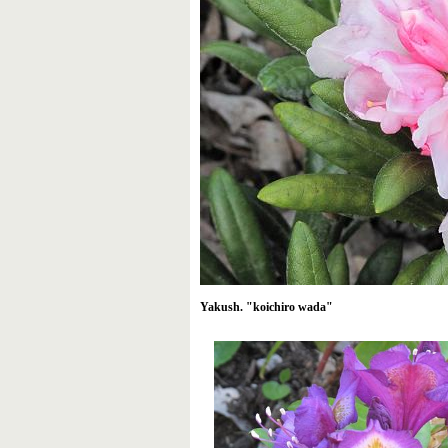
Yakush. "koichiro wada"