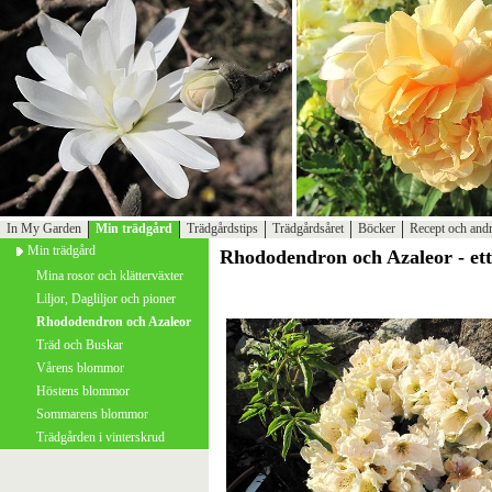
In My Garden
Min trädgård
Trädgårdstips
Trädgårdsåret
Böcker
Recept och andr
Min trädgård
Rhododendron och Azaleor - ett
Mina rosor och klätterväxter
Liljor, Dagliljor och pioner
Rhododendron och Azaleor
Träd och Buskar
Vårens blommor
Höstens blommor
Sommarens blommor
Trädgården i vinterskrud