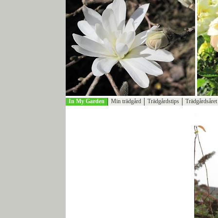
In My Garden
Min trädgård
Trädgårdstips
Trädgårdsåret