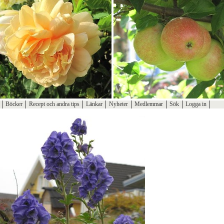
Böcker
Recept och andra tips
Länkar
Nyheter
Medlemmar
Sök
Logga in
Bli medlem!