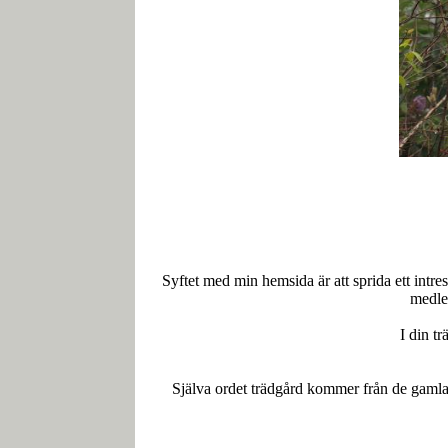
Syftet med min hemsida är att sprida ett intres
medlem
I din t
Själva ordet trädgård kommer från de gam