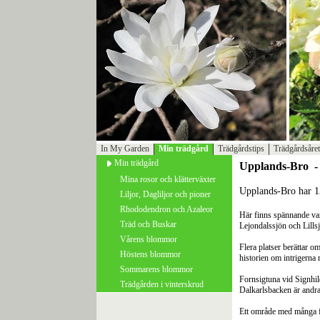
In My Garden
Min trädgård
Trädgårdstips
Trädgårdsåret
Min trädgård
Upplands-Bro - 
Mina rosor och klätterväxter
Upplands-Bro har 13
Liljor, Dagliljor och pioner
Rhododendron och Azaleor
Här finns spännande van
Träd och Buskar
Lejondalssjön och Lills
Vårens blommor
Flera platser berättar 
Höstens blommor
historien om intrigerna
Sommarens blommor
Fornsigtuna vid Signhil
Trädgården i vinterskrud
Dalkarlsbacken är andr
Ett område med många fo