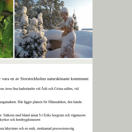
ör vara en av Storstockholms naturskönaste kommuner.
inns även fina badstränder vid Ådö och Gröna udden, vid
Kungamakten. Här ligger platsen för Håtunaleken, den kända
se. Stäksön med bland annat S:t Eriks borgruin och vägmuseet
a kyrkor och hembygdsmuseer.
ta labyrinter och en unik, stenkantad processionsväg.