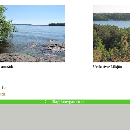
dsområde
Utsikt över Lillsjön
-16
sida
Gunilla@inmygarden.nu