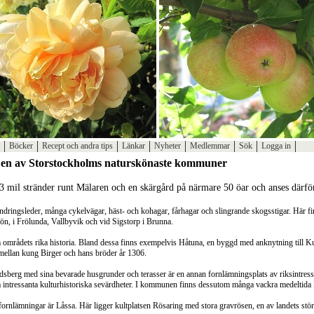
Böcker
Recept och andra tips
Länkar
Nyheter
Medlemmar
Sök
Logga in
en av Storstockholms naturskönaste kommuner
 mil stränder runt Mälaren och en skärgård på närmare 50 öar och anses därf
dringsleder, många cykelvägar, häst- och kohagar, fårhagar och slingrande skogsstigar. Här f
jön, i Frölunda, Vallbyvik och vid Sigstorp i Brunna.
om områdets rika historia. Bland dessa finns exempelvis Håtuna, en byggd med anknytning till 
 mellan kung Birger och hans bröder år 1306.
dsberg med sina bevarade husgrunder och terasser är en annan fornlämningsplats av riksintres
a intressanta kulturhistoriska sevärdheter. I kommunen finns dessutom många vackra medeltid
rnlämningar är Låssa. Här ligger kultplatsen Rösaring med stora gravrösen, en av landets störs