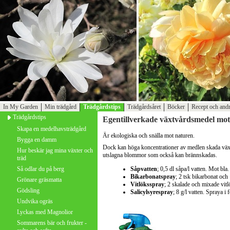
In My Garden
Min trädgård
Trädgårdstips
Trädgårdsåret
Böcker
Recept och andr
Trädgårdstips
Egentillverkade växtvårdsmedel mo
Skapa en medelhavsträdgård
Är ekologiska och snälla mot naturen.
Bygga en damm
Dock kan höga koncentrationer av medlen skada växten
Hur beskär jag mina växter och
utslagna blommor som också kan brännskadas.
träd
Så odlar du på berg
Såpvatten
; 0,5 dl såpa/l vatten. Mot bla.
Bikarbonatspray
; 2 tsk bikarbonat och
Grönare gräsmatta
Vitlöksspray
; 2 skalade och mixade vit
Gödsling
Salicylsyrespray
; 8 g/l vatten. Spraya 
Undvika ogräs
Lyckas med Magnolior
Sommarens bär och frukter -