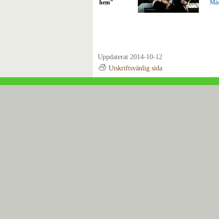
hem"
Mäs
M
Mästarrabatten 2006 är en dröm i mjuka paste
ästarrabatten 2006 ärr hela säsongen.
Uppdaterat 2014-10-12
Utskriftsvänlig sida