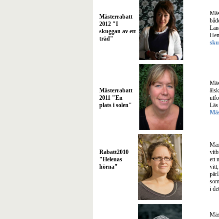
Mäs
Mästerrabatt
både
2012 "I
Lan
skuggan av ett
Hen
träd"
sku
Mäst
Mästerrabatt
älsk
2011 "En
utf
plats i solen"
Läs
Mäs
Mäs
Rabatt2010
vitb
"Helenas
ett 
hörna"
vitt
pärl
som
i d
Mäs