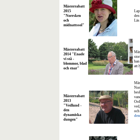
Mästerrabatt
2015
Lap
"Norrsken
den
och
Läs
midnattssol"
Mästerrabatt
Mäs
2014 "Enade
stor
vi stå -
han 
blommor, blad
att
och enar"
Mäs
Nor
besk
Mästerrabatt
van
2013
Ord
"Vedlund -
ved,
den
och
dynamiska
den
dungen"