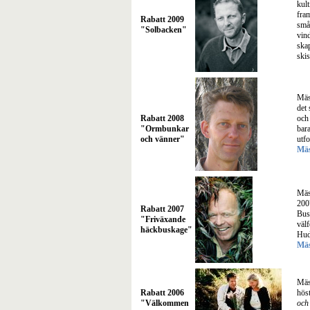
kult
fra
Rabatt 2009
små
"Solbacken"
vin
ska
ski
Mäs
det 
Rabatt 2008
och
"Ormbunkar
bar
och vänner"
utf
Mäs
Mäs
200
Rabatt 2007
Bus
"Friväxande
väl
häckbuskage"
Hud
Mäs
Mäs
Rabatt 2006
hös
"Välkommen
och